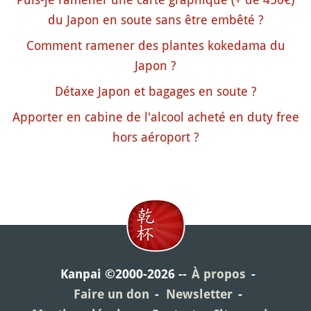
du Japon en soute sans être embêté ?
Comment ramener des plantes kokedama du
Japon ?
Détaxe Japon et bagages en soute ?
Apporter en cabine de l'alcool acheté en duty free
hors aéroport ?
Kanpai ©2000-2026
À propos
Faire un don
Newsletter