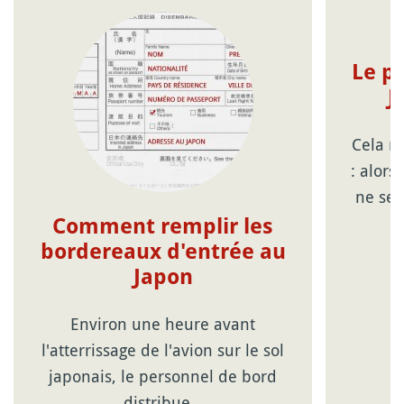
Le pr
J
Cela n
: alor
ne sem
Comment remplir les
bordereaux d'entrée au
Japon
Environ une heure avant
l'atterrissage de l'avion sur le sol
japonais, le personnel de bord
distribue…