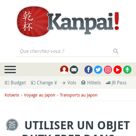
Que cherchez-vous ?
💶 Budget
💴 Change ¥
✈️ Vols
🏨 Hôtels
🚄 JR Pass
🪪
Kotaete
»
Voyage au Japon
»
Transports au Japon
UTILISER UN OBJET