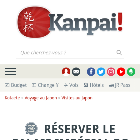
Que cherchez-vous ?
💶 Budget
💴 Change ¥
✈️ Vols
🏨 Hôtels
🚄 JR Pass
🪪
Kotaete
»
Voyage au Japon
»
Visites au Japon
RÉSERVER LE