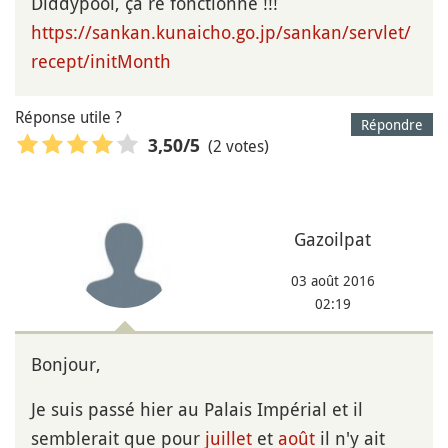
Diddypool, ça re fonctionne !!!
https://sankan.kunaicho.go.jp/sankan/servlet/
recept/initMonth
Réponse utile ?
Répondre
(2 votes)
3,50
/5
Gazoilpat
03 août 2016
02:19
Bonjour,
Je suis passé hier au Palais Impérial et il
semblerait que pour
juillet
et
août
il n'y ait