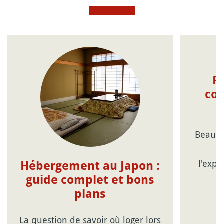
R
con
Beauco
c
l'expé
Hébergement au Japon :
guide complet et bons
plans
La question de savoir où loger lors