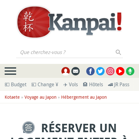
Que cherchez-vous ?
💶 Budget
💴 Change ¥
✈️ Vols
🏨 Hôtels
🚄 JR Pass
🪪
Kotaete
»
Voyage au Japon
»
Hébergement au Japon
RÉSERVER UN