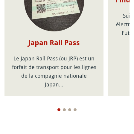
l'ind
Suic
électro
l'uti
Japan Rail Pass
Le Japan Rail Pass (ou JRP) est un
forfait de transport pour les lignes
de la compagnie nationale
Japan…