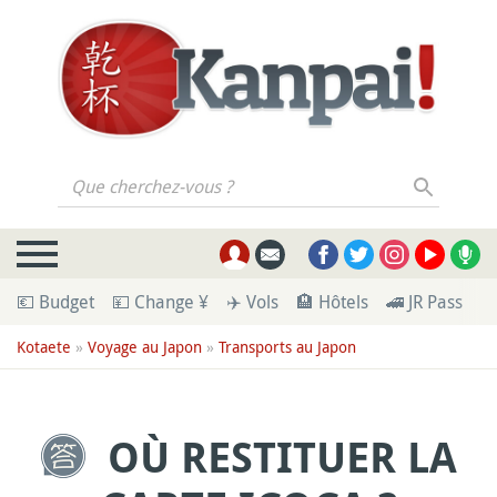
Que cherchez-vous ?
💶 Budget
💴 Change ¥
✈️ Vols
🏨 Hôtels
🚄 JR Pass
🪪
Kotaete
»
Voyage au Japon
»
Transports au Japon
OÙ RESTITUER LA