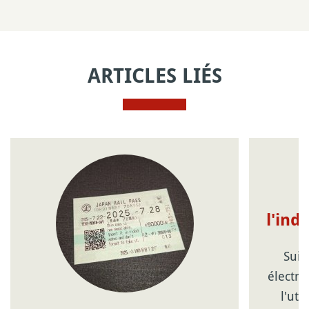
ARTICLES LIÉS
l'ind
Suic
électro
l'uti