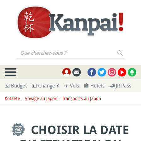
Que cherchez-vous ?
💶 Budget
💴 Change ¥
✈️ Vols
🏨 Hôtels
🚄 JR Pass
🪪
Kotaete
»
Voyage au Japon
»
Transports au Japon
CHOISIR LA DATE