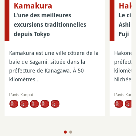
Kamakura
Hak
L'une des meilleures
Le cir
excursions traditionnelles
Ashi a
depuis Tokyo
Fuji
Kamakura est une ville côtière de la
Hakone e
baie de Sagami, située dans la
préfectu
préfecture de Kanagawa. À 50
kilomètr
kilomètres…
Nichée à
L'avis Kanpai
L'avis Kanp