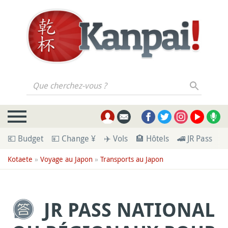
Que cherchez-vous ?
💶 Budget
💴 Change ¥
✈️ Vols
🏨 Hôtels
🚄 JR Pass
🪪
Kotaete
»
Voyage au Japon
»
Transports au Japon
JR PASS NATIONAL