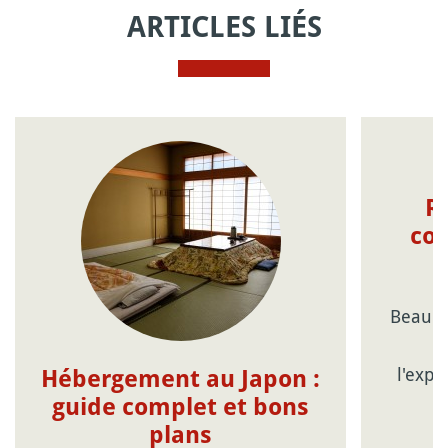
ARTICLES LIÉS
R
con
Beauco
c
l'expé
Hébergement au Japon :
guide complet et bons
plans