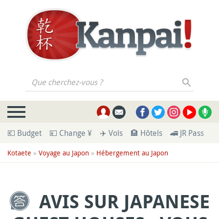
Que cherchez-vous ?
💶 Budget
💴 Change ¥
✈️ Vols
🏨 Hôtels
🚄 JR Pass
🪪
Kotaete
»
Voyage au Japon
»
Hébergement au Japon
AVIS SUR JAPANESE