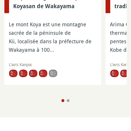
Koyasan de Wakayama
tradit
Le mont Koya est une montagne
Arima On
sacrée de la péninsule de
thermale
Kii, localisée dans la préfecture de
pentes d
Wakayama à 100…
Kobe da
L'avis Kanpai
L'avis Kanp