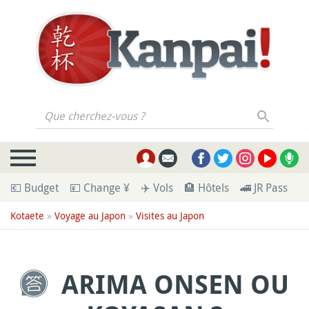
Que cherchez-vous ?
💶 Budget
💴 Change ¥
✈️ Vols
🏨 Hôtels
🚄 JR Pass
🪪
Kotaete
»
Voyage au Japon
»
Visites au Japon
ARIMA ONSEN OU