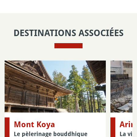
DESTINATIONS ASSOCIÉES
Mont Koya
Ari
Le pèlerinage bouddhique
La vil