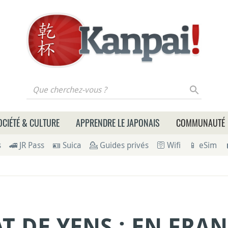
 cherchez-vous ?
OCIÉTÉ & CULTURE
APPRENDRE LE JAPONAIS
COMMUNAUTÉ
s
🚄 JR Pass
🪪 Suica
💁 Guides privés
🛜 Wifi
📱 eSim
T DE YENS : EN FRA