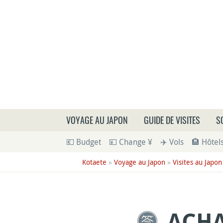
Que
VOYAGE AU JAPON
GUIDE DE VISITES
S
💶 Budget
💴 Change ¥
✈️ Vols
🏨 Hôtel
Kotaete
»
Voyage au Japon
»
Visites au Japon
ACHA