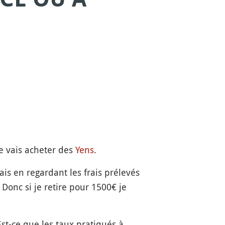
e vais acheter des
Yens
.
is en regardant les frais prélevés
Donc si je retire pour 1500€ je
Est-ce que les taux pratiqués à