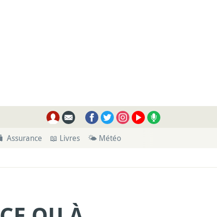
🧳 Assurance
📖 Livres
🌤 Météo
NCE OU À