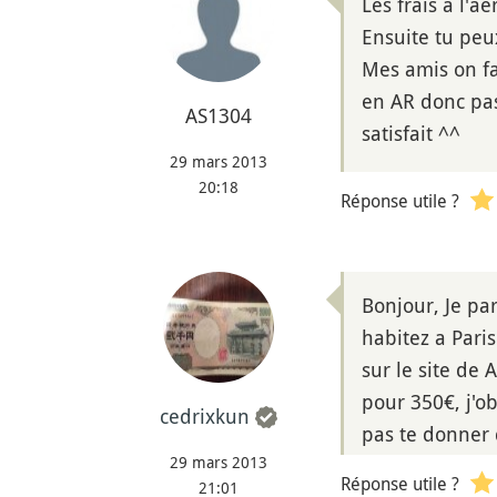
Les frais à l'a
Ensuite tu peu
Mes amis on fai
en AR donc pas
AS1304
satisfait ^^
29 mars 2013
20:18
Réponse utile ?
Bonjour, Je pa
habitez a Pari
sur le site de 
pour 350€, j'o
cedrixkun
pas te donner 
29 mars 2013
Réponse utile ?
21:01