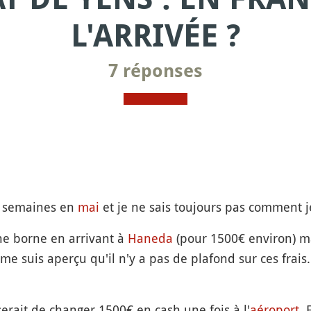
L'ARRIVÉE ?
7 réponses
2 semaines en
mai
et je ne sais toujours pas comment j
une borne en arrivant à
Haneda
(pour 1500€ environ) ma
e suis aperçu qu'il n'y a pas de plafond sur ces frais. 
 serait de changer 1500€ en cash une fois à l'
aéroport
. 