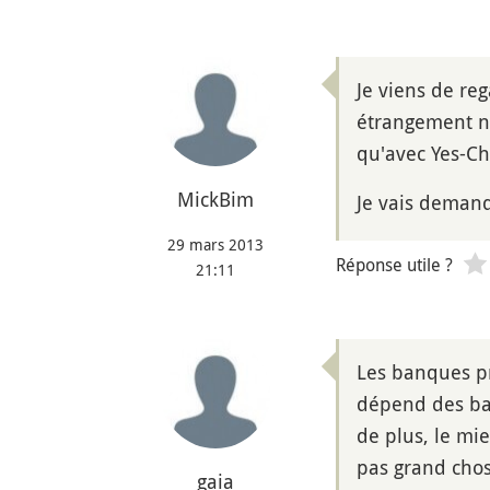
Je viens de reg
étrangement n
qu'avec Yes-C
MickBim
Je vais demand
29 mars 2013
Réponse utile ?
21:11
Les banques pr
dépend des banq
de plus, le mi
pas grand chose
gaia