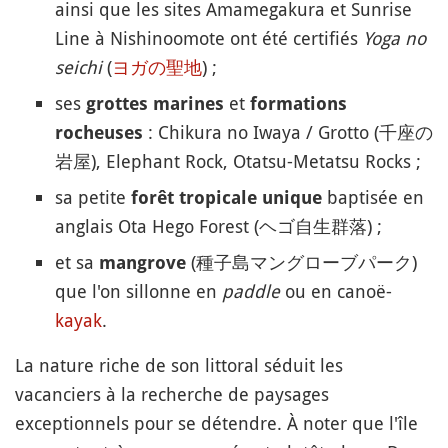
ainsi que les sites Amamegakura et Sunrise
Line à Nishinoomote ont été certifiés
Yoga no
seichi
(
ヨガの聖地
) ;
ses
et
grottes marines
formations
: Chikura no Iwaya / Grotto (千座の
rocheuses
岩屋), Elephant Rock, Otatsu-Metatsu Rocks ;
sa petite
baptisée en
forêt tropicale unique
anglais Ota Hego Forest (ヘゴ自生群落) ;
et sa
(種子島マングローブパーク)
mangrove
que l'on sillonne en
paddle
ou en canoë-
kayak
.
La nature riche de son littoral séduit les
vacanciers à la recherche de paysages
exceptionnels pour se détendre. À noter que l'île