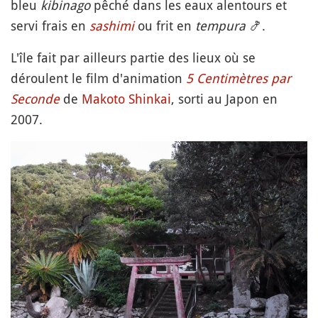
bleu
kibinago
pêché dans les eaux alentours et
servi frais en
sashimi
ou frit en
tempura
🍤
.
L'île fait par ailleurs partie des lieux où se
déroulent le film d'animation
5 Centimètres par
Seconde
de
Makoto Shinkai
, sorti au Japon en
2007.