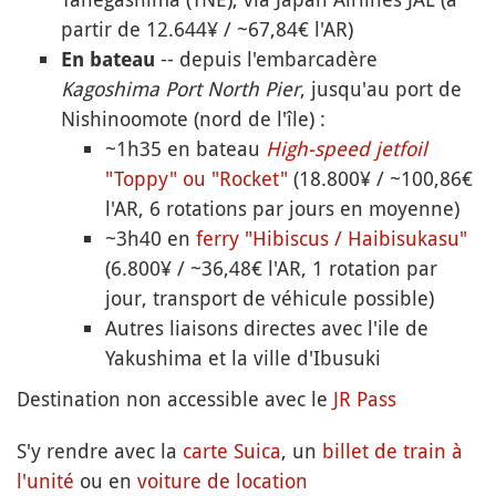
partir de 12.644¥ / ~67,84€ l'AR)
-- depuis l'embarcadère
En bateau
Kagoshima Port North Pier
, jusqu'au port de
Nishinoomote (nord de l'île) :
~1h35 en bateau
High-speed jetfoil
"Toppy" ou "Rocket"
(18.800¥ / ~100,86€
l'AR, 6 rotations par jours en moyenne)
~3h40 en
ferry "Hibiscus / Haibisukasu"
(6.800¥ / ~36,48€ l'AR, 1 rotation par
jour, transport de véhicule possible)
Autres liaisons directes avec l'ile de
Yakushima et la ville d'Ibusuki
Destination non accessible avec le
JR Pass
S'y rendre avec la
carte Suica
, un
billet de train à
l'unité
ou en
voiture de location