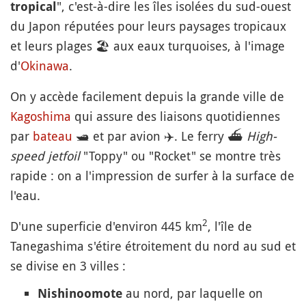
", c'est-à-dire les îles isolées du sud-ouest
tropical
du Japon réputées pour leurs paysages tropicaux
et leurs plages
🏖
aux eaux turquoises, à l'image
d'
Okinawa
.
On y accède facilement depuis la grande ville de
Kagoshima
qui assure des liaisons quotidiennes
par
bateau
🛥️
et par avion
✈️
. Le ferry
⛴️
High-
speed jetfoil
"Toppy" ou "Rocket" se montre très
rapide : on a l'impression de surfer à la surface de
l'eau.
2
D'une superficie d'environ 445 km
, l'île de
Tanegashima s'étire étroitement du nord au sud et
se divise en 3 villes :
au nord, par laquelle on
Nishinoomote