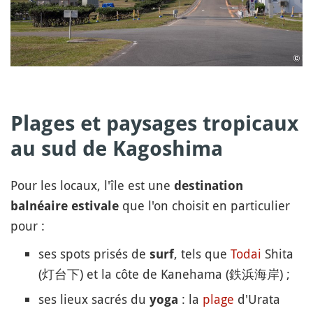
Plages et paysages tropicaux
au sud de Kagoshima
Pour les locaux, l'île est une
destination
que l'on choisit en particulier
balnéaire estivale
pour :
ses spots prisés de
, tels que
Todai
Shita
surf
(灯台下) et la côte de Kanehama (鉄浜海岸) ;
ses lieux sacrés du
: la
plage
d'Urata
yoga