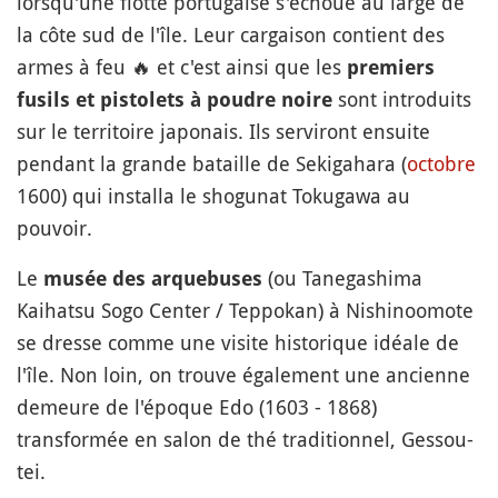
lorsqu'une flotte portugaise s'échoue au large de
la côte sud de l'île. Leur cargaison contient des
armes à feu
🔥
et c'est ainsi que les
premiers
sont introduits
fusils et pistolets à poudre noire
sur le territoire japonais. Ils serviront ensuite
pendant la grande bataille de Sekigahara (
octobre
1600) qui installa le shogunat Tokugawa au
pouvoir.
Le
(ou Tanegashima
musée des arquebuses
Kaihatsu Sogo Center / Teppokan) à Nishinoomote
se dresse comme une visite historique idéale de
l'île. Non loin, on trouve également une ancienne
demeure de l'époque Edo (1603 - 1868)
transformée en salon de thé traditionnel, Gessou-
tei.