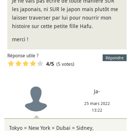
Je ne vais pas écrire de toute manière SUR
les japonais, ni SUR le japon mais plutôt me
laisser traverser par lui pour nourrir mon
histoire sur cette petite fille Hafu.
merci !
Réponse utile ?
Répondre
(5 votes)
4
/5
Ja-
25 mars 2022
13:22
Tokyo = New York = Dubai = Sidney,