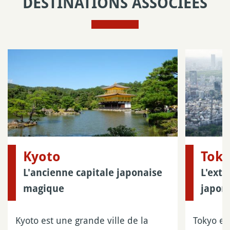
DESTINATIONS ASSOCIÉES
Kyoto
Tok
L'ancienne capitale japonaise
L'extr
magique
japona
Kyoto est une grande ville de la
Tokyo es