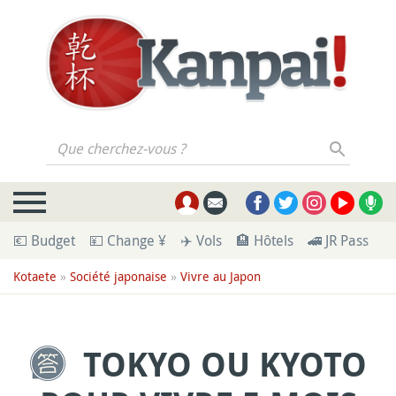
Que cherchez-vous ?
💶 Budget
💴 Change ¥
✈️ Vols
🏨 Hôtels
🚄 JR Pass
🪪
Kotaete
»
Société japonaise
»
Vivre au Japon
TOKYO OU KYOTO