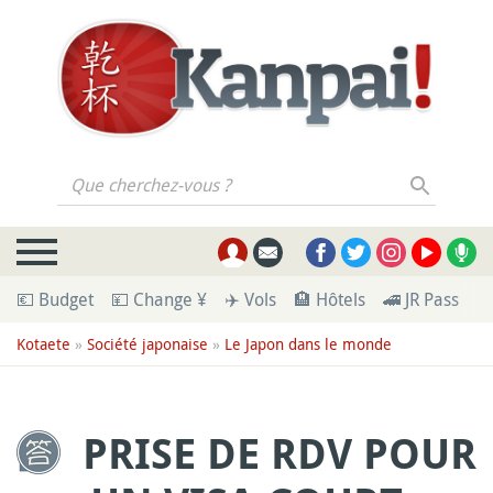
Que cherchez-vous ?
💶 Budget
💴 Change ¥
✈️ Vols
🏨 Hôtels
🚄 JR Pass
🪪
Kotaete
»
Société japonaise
»
Le Japon dans le monde
PRISE DE RDV POUR