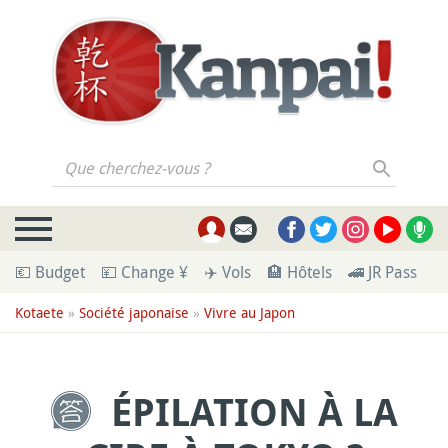
Que cherchez-vous ?
💶 Budget
💴 Change ¥
✈️ Vols
🏨 Hôtels
🚄 JR Pass
🪪
Kotaete
»
Société japonaise
»
Vivre au Japon
ÉPILATION À LA