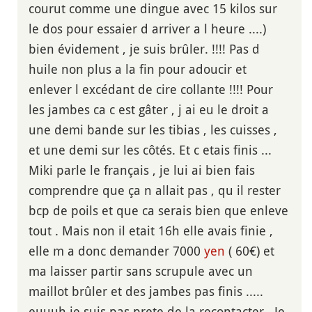
courut comme une dingue avec 15 kilos sur
le dos pour essaier d arriver a l heure ....)
bien évidement , je suis brûler. !!!! Pas d
huile non plus a la fin pour adoucir et
enlever l excédant de cire collante !!!! Pour
les jambes ca c est gâter , j ai eu le droit a
une demi bande sur les tibias , les cuisses ,
et une demi sur les côtés. Et c etais finis ...
Miki parle le français , je lui ai bien fais
comprendre que ça n allait pas , qu il rester
bcp de poils et que ca serais bien que enleve
tout . Mais non il etait 16h elle avais finie ,
elle m a donc demander 7000
yen
( 60€) et
ma laisser partir sans scrupule avec un
maillot brûler et des jambes pas finis .....
euuuh je suis pas prete de la recontacter . Je