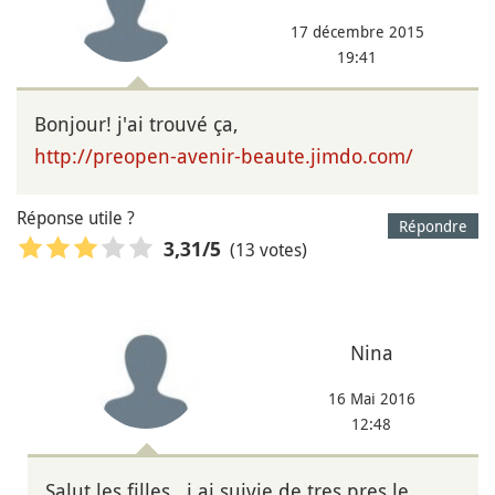
17 décembre 2015
19:41
Bonjour! j'ai trouvé ça,
http://preopen-avenir-beaute.jimdo.com/
Réponse utile ?
Répondre
(13 votes)
3,31
/5
Nina
16 Mai 2016
12:48
Salut les filles , j ai suivie de tres pres le