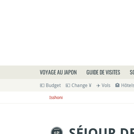
Que
VOYAGE AU JAPON
GUIDE DE VISITES
S
💶 Budget
💴 Change ¥
✈️ Vols
🏨 Hôtel
Isshoni
SÉJOUR D