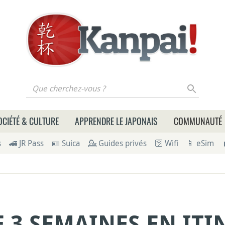
 cherchez-vous ?
OCIÉTÉ & CULTURE
APPRENDRE LE JAPONAIS
COMMUNAUTÉ
s
🚄 JR Pass
🪪 Suica
💁 Guides privés
🛜 Wifi
📱 eSim
E 3 SEMAINES EN IT