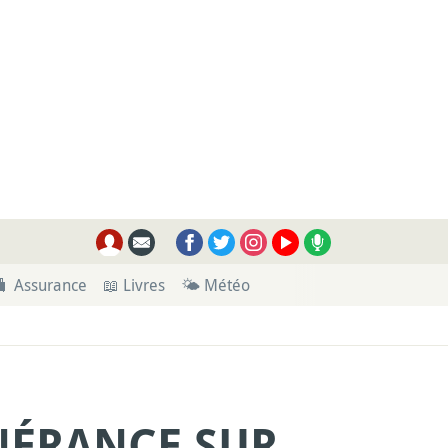
🧳 Assurance
📖 Livres
🌤 Météo
INÉRANCE SUR