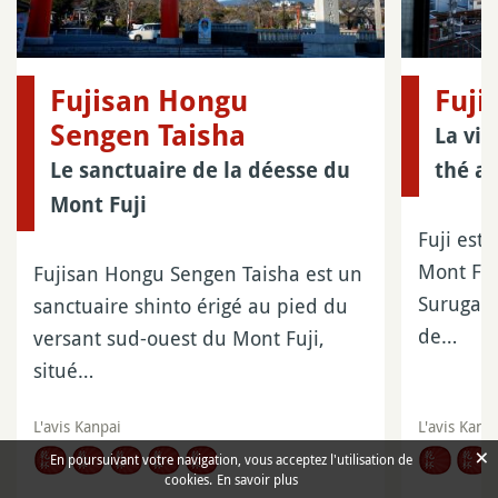
Fujisan Hongu
Fuji
Sengen Taisha
La vil
Le sanctuaire de la déesse du
thé au
Mont Fuji
Fuji est 
Mont Fuj
Fujisan Hongu Sengen Taisha est un
Suruga a
sanctuaire shinto érigé au pied du
de…
versant sud-ouest du Mont Fuji,
situé…
L'avis Kanpai
L'avis Kanp
×
En poursuivant votre navigation, vous acceptez l'utilisation de
cookies.
En savoir plus