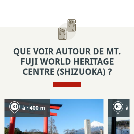
QUE VOIR AUTOUR DE MT.
FUJI WORLD HERITAGE
CENTRE (SHIZUOKA) ?
à ~400 m
à 