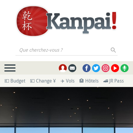
Que cherchez-vous ?
💶 Budget
💴 Change ¥
✈️ Vols
🏨 Hôtels
🚄 JR Pass
🪪