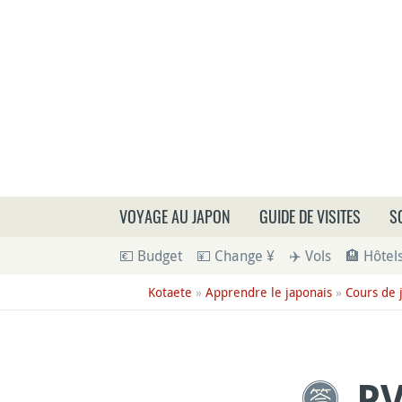
Que
VOYAGE AU JAPON
GUIDE DE VISITES
S
💶 Budget
💴 Change ¥
✈️ Vols
🏨 Hôtel
Kotaete
»
Apprendre le japonais
»
Cours de 
PV