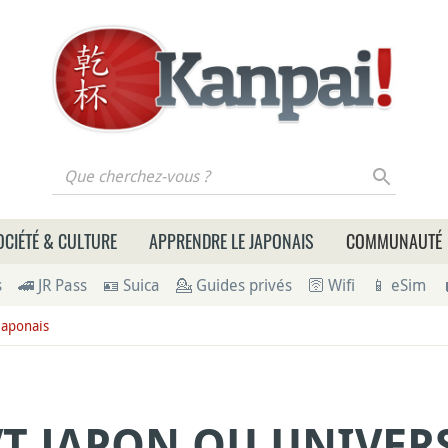
 cherchez-vous ?
OCIÉTÉ & CULTURE
APPRENDRE LE JAPONAIS
COMMUNAUTÉ
s
🚄 JR Pass
🪪 Suica
💁 Guides privés
🛜 Wifi
📱 eSim
japonais
T JAPON OU UNIVERS