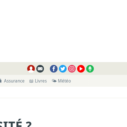
🧳 Assurance
📖 Livres
🌤 Météo
ITÉ ?