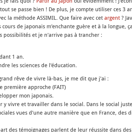
s je fais quoi ?
Partir au Japon
oui evidemment ! J'écono
 tout se passe bien ! De plus, je compte utiliser ces 3 
vec la méthode ASSIMIL. Que faire avec cet
argent
? Ja
s cours de japonais m'enchante guère et à la longue, ça 
s possibilités et je n'arrive pas à trancher :
dant 1 an.
dre les sciences de l'éducation.
rand rêve de vivre là-bas, je me dit que j'ai :
ne première approche (FAIT)
velopper mon japonais.
 y vivre et travailler dans le social. Dans le social jus
 sociales vues d'une autre manière que en France, des d
upart des témoignages parlent de leur réussite dans des 