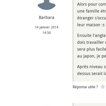
Alors pour com
une famille ét
Barbara
étranger s'occ
leur maison :s
14 janvier 2014
14:50
Ensuite l'angla
dois travailler
sera plus faci
au Japon, je p
Après niveau so
dessus serait l
Réponse utile ?