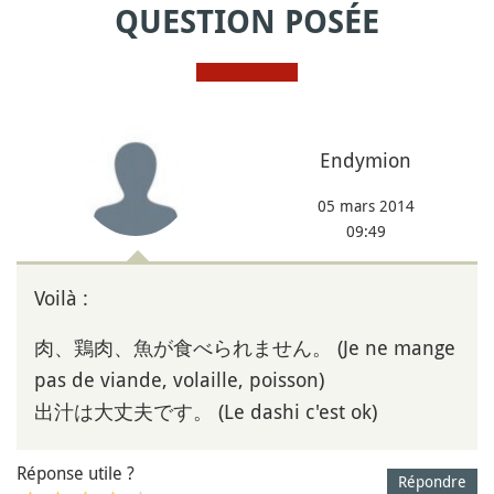
QUESTION POSÉE
Endymion
05 mars 2014
09:49
Voilà :
肉、鶏肉、魚が食べられません。 (Je ne mange
pas de viande, volaille, poisson)
出汁は大丈夫です。 (Le dashi c'est ok)
Réponse utile ?
Répondre