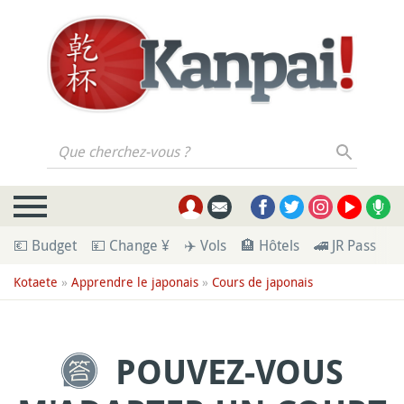
Que cherchez-vous ?
💶 Budget
💴 Change ¥
✈️ Vols
🏨 Hôtels
🚄 JR Pass
🪪
Kotaete
»
Apprendre le japonais
»
Cours de japonais
POUVEZ-VOUS