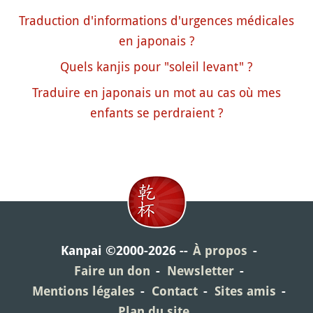
Traduction d'informations d'urgences médicales
en japonais ?
Quels kanjis pour "soleil levant" ?
Traduire en japonais un mot au cas où mes
enfants se perdraient ?
Kanpai ©2000-2026
À propos
Faire un don
Newsletter
Mentions légales
Contact
Sites amis
Plan du site