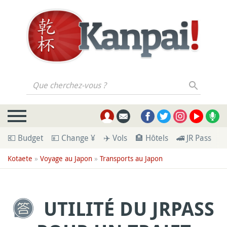
Que cherchez-vous ?
💶 Budget
💴 Change ¥
✈️ Vols
🏨 Hôtels
🚄 JR Pass
🪪
Kotaete
»
Voyage au Japon
»
Transports au Japon
UTILITÉ DU JRPASS