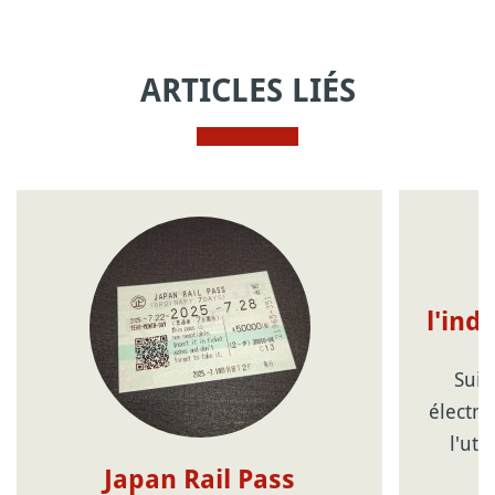
ARTICLES LIÉS
l'ind
Suic
électro
l'uti
Japan Rail Pass