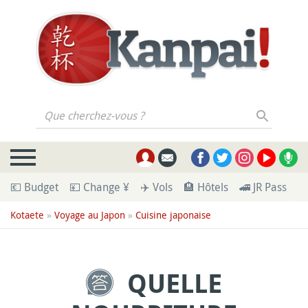
Que cherchez-vous ?
💶 Budget
💴 Change ¥
✈️ Vols
🏨 Hôtels
🚄 JR Pass
🪪
Kotaete
»
Voyage au Japon
»
Cuisine japonaise
QUELLE