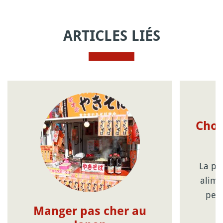
ARTICLES LIÉS
Choi
La pr
alime
peut
Manger pas cher au