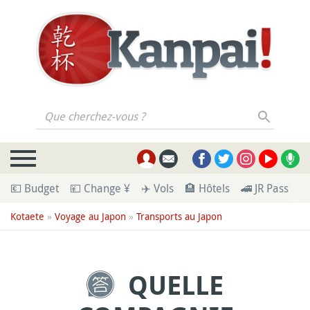
Que cherchez-vous ?
💶 Budget
💴 Change ¥
✈️ Vols
🏨 Hôtels
🚄 JR Pass
🪪
Kotaete
»
Voyage au Japon
»
Transports au Japon
QUELLE