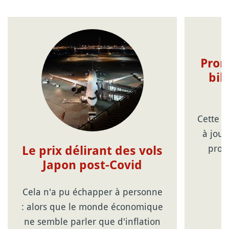
Prom
bil
Cette p
à jour
prom
Le prix délirant des vols
Japon post-Covid
Cela n'a pu échapper à personne
: alors que le monde économique
ne semble parler que d'inflation