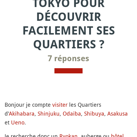
TOKYO POUR
DÉCOUVRIR
FACILEMENT SES
QUARTIERS ?
7 réponses
Bonjour je compte
visiter
les Quartiers
d'
Akihabara
,
Shinjuku
,
Odaiba
,
Shibuya
,
Asakusa
et
Ueno
.
Je recherche donc un
Ryokan
, auberge ou
hôtel