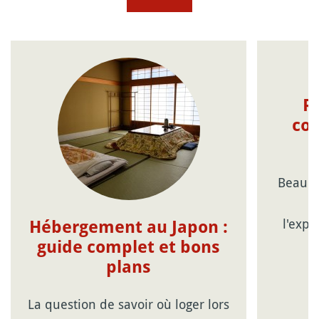
R
con
Beauco
c
l'expé
Hébergement au Japon :
guide complet et bons
plans
La question de savoir où loger lors