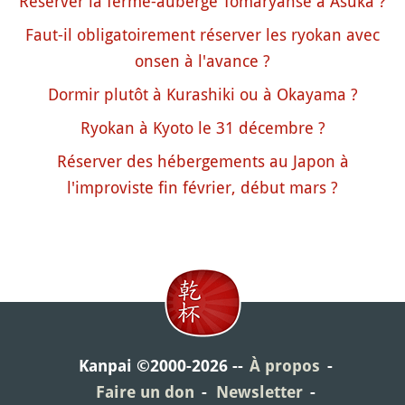
Réserver la ferme-auberge Tomaryanse à Asuka ?
Faut-il obligatoirement réserver les ryokan avec
onsen à l'avance ?
Dormir plutôt à Kurashiki ou à Okayama ?
Ryokan à Kyoto le 31 décembre ?
Réserver des hébergements au Japon à
l'improviste fin février, début mars ?
Kanpai ©2000-2026
À propos
Faire un don
Newsletter