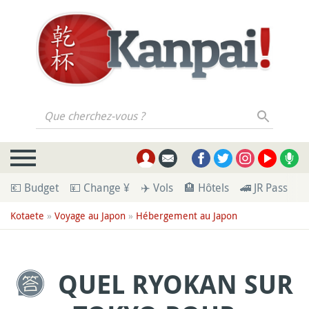
Que cherchez-vous ?
💶 Budget
💴 Change ¥
✈️ Vols
🏨 Hôtels
🚄 JR Pass
🪪
Kotaete
»
Voyage au Japon
»
Hébergement au Japon
QUEL RYOKAN SUR