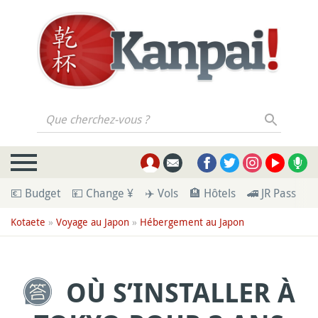
Que cherchez-vous ?
💶 Budget
💴 Change ¥
✈️ Vols
🏨 Hôtels
🚄 JR Pass
🪪
Kotaete
»
Voyage au Japon
»
Hébergement au Japon
OÙ S’INSTALLER À