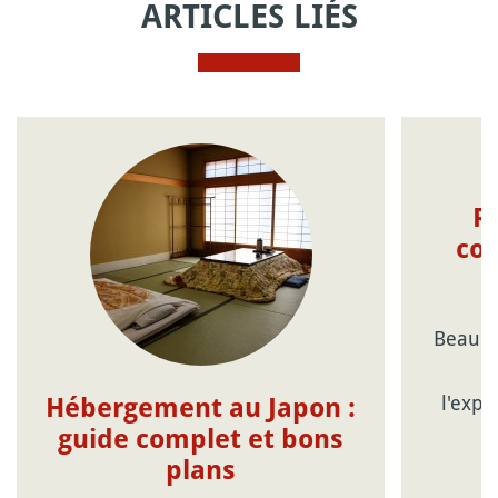
ARTICLES LIÉS
R
con
Beauco
c
l'expé
Hébergement au Japon :
guide complet et bons
plans