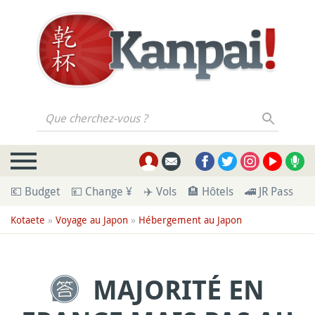
Que cherchez-vous ?
💶 Budget
💴 Change ¥
✈️ Vols
🏨 Hôtels
🚄 JR Pass
🪪
Kotaete
»
Voyage au Japon
»
Hébergement au Japon
MAJORITÉ EN