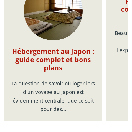
R
con
Beauco
c
l'expé
Hébergement au Japon :
guide complet et bons
plans
La question de savoir où loger lors
d'un voyage au Japon est
évidemment centrale, que ce soit
pour des…