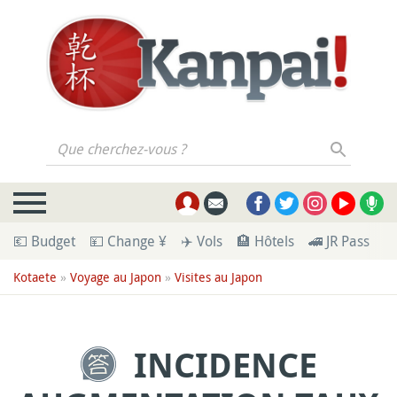
Que cherchez-vous ?
💶 Budget
💴 Change ¥
✈️ Vols
🏨 Hôtels
🚄 JR Pass
🪪
Kotaete
»
Voyage au Japon
»
Visites au Japon
INCIDENCE