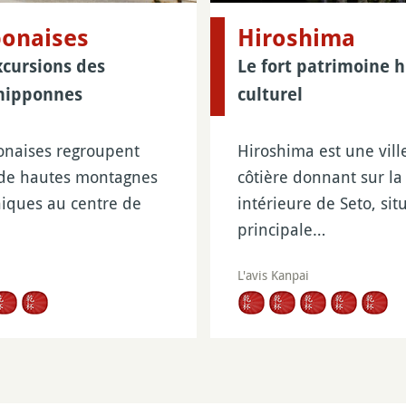
ponaises
Hiroshima
xcursions des
Le fort patrimoine h
nipponnes
culturel
onaises regroupent
Hiroshima est une vill
 de hautes montagnes
côtière donnant sur la
niques au centre de
intérieure de Seto, situ
principale…
L'avis Kanpai