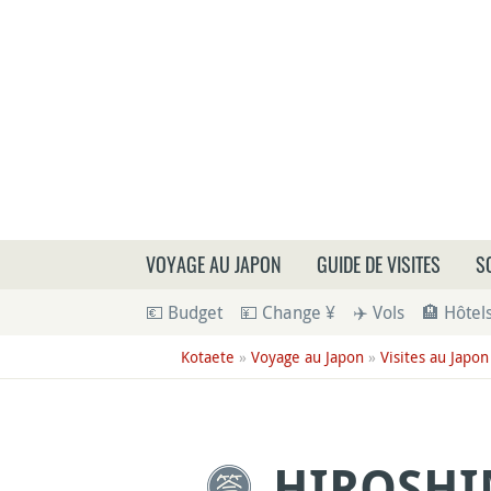
Que
VOYAGE AU JAPON
GUIDE DE VISITES
S
💶 Budget
💴 Change ¥
✈️ Vols
🏨 Hôtel
Kotaete
»
Voyage au Japon
»
Visites au Japon
HIROSHI