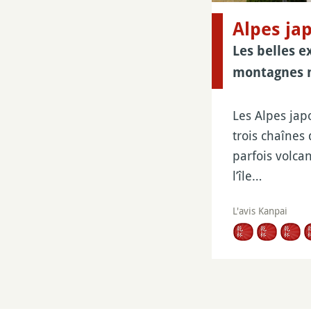
Alpes ja
Les belles e
montagnes 
Les Alpes jap
trois chaînes
parfois volca
l’île…
L'avis Kanpai