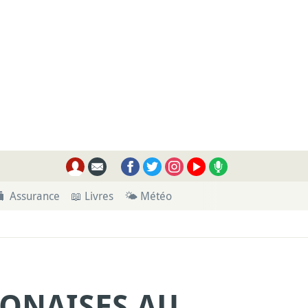
🧳 Assurance
📖 Livres
🌤 Météo
PONAISES AU