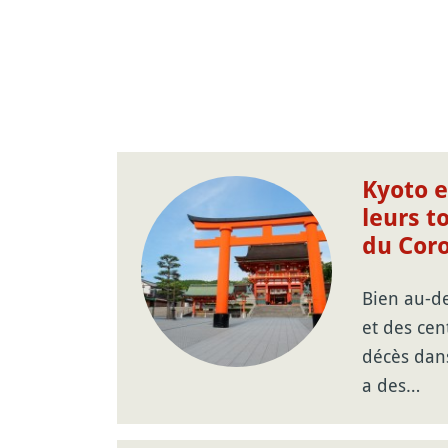
Kyoto e
leurs t
du Cor
Bien au-de
et des cen
décès dan
a des…