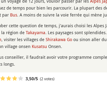
 un voyage de 12 jours, vouloir passer par les
Alpes Ja
sez de temps pour bien les parcourir. La plupart des 
t par
Bus
. A moins de suivre la voie ferrée qui mène j
ber cette question de temps, j'aurais choisi les Alpes J
 la région de
Takayama
. Les paysages sont splendides. 
n
, visiter les villages de
Shirakawa Go
ou sinon aller d
un village onsen
Kusatsu
Onsen.
s conseiller, il faudrait avoir votre programme complet
ts longs.
(2 votes)
3,50
/5