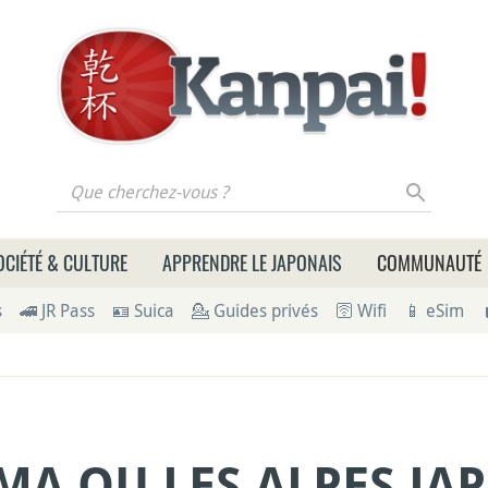
 cherchez-vous ?
OCIÉTÉ & CULTURE
APPRENDRE LE JAPONAIS
COMMUNAUTÉ
s
🚄 JR Pass
🪪 Suica
💁 Guides privés
🛜 Wifi
📱 eSim
MA OU LES ALPES JA