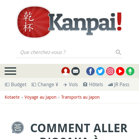
Que cherchez-vous ?
💶 Budget
💴 Change ¥
✈️ Vols
🏨 Hôtels
🚄 JR Pass
🪪
Kotaete
»
Voyage au Japon
»
Transports au Japon
COMMENT ALLER