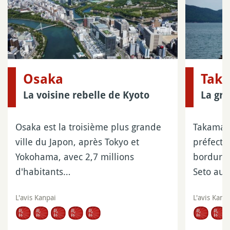
Osaka
Tak
La voisine rebelle de Kyoto
La gra
Osaka est la troisième plus grande
Takamats
ville du Japon, après Tokyo et
préfectu
Yokohama, avec 2,7 millions
bordure 
d'habitants…
Seto au
L'avis Kanpai
L'avis Kanp