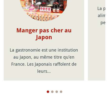
La pr
alime
peut
Manger pas cher au
Japon
La gastronomie est une institution
au Japon, au même titre qu’en
France. Les Japonais raffolent de
leurs…