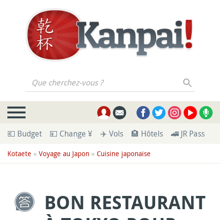
Que cherchez-vous ?
💶 Budget
💴 Change ¥
✈️ Vols
🏨 Hôtels
🚄 JR Pass
🪪
Kotaete
»
Voyage au Japon
»
Cuisine japonaise
BON RESTAURANT