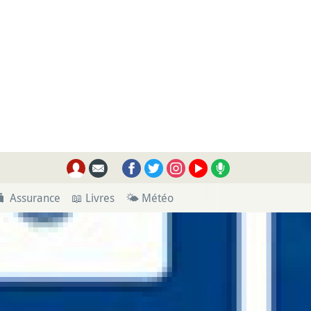
🧳 Assurance
📖 Livres
🌤 Météo