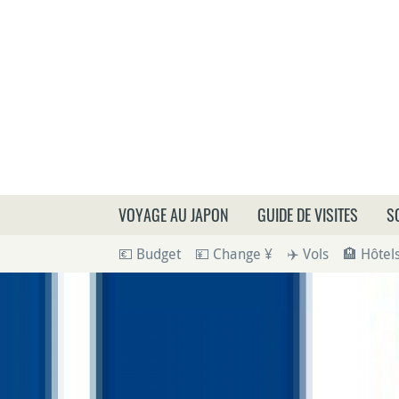
Que
VOYAGE AU JAPON
GUIDE DE VISITES
S
💶 Budget
💴 Change ¥
✈️ Vols
🏨 Hôtel