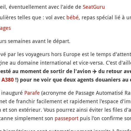
reil, éventuellement avec l'aide de
SeatGuru
ulières telles que : vol avec
bébé
, repas spécial lié à 
ages
eurs semaines avant le départ.
é par les voyageurs hors Europe est le temps d'attente
gine au domaine international et vice-versa. C'est d'ail
pesté au moment de sortir de l'avion
✈️
du retour ave
n
A380
!) pour ne voir que deux agents douaniers au 
té inauguré
Parafe
(acronyme de Passage Automatisé Rapi
met de franchir facilement et rapidement l'espace d'im
t son extérieur. Vous pourrez ainsi éviter les files d'
 scanne simplement son
passeport
puis l'on confirme son