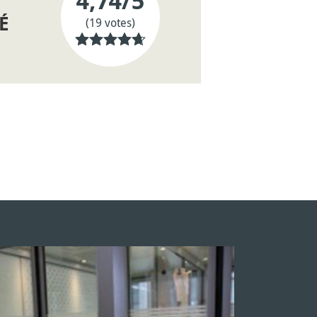
4,74
/5
É
(19 votes)