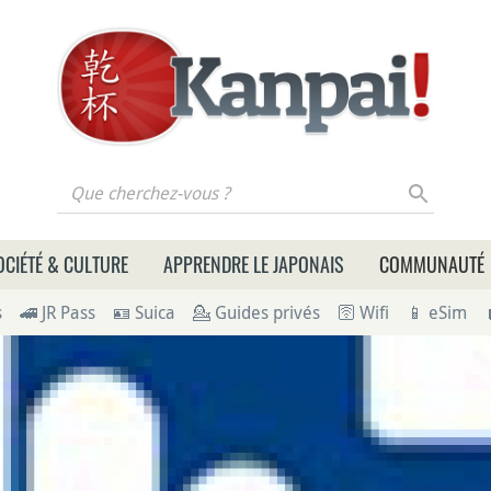
 cherchez-vous ?
OCIÉTÉ & CULTURE
APPRENDRE LE JAPONAIS
COMMUNAUTÉ
s
🚄 JR Pass
🪪 Suica
💁 Guides privés
🛜 Wifi
📱 eSim