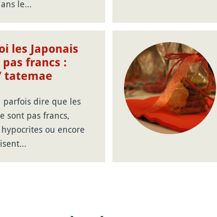
dans le…
i les Japonais
 pas francs :
/ tatemae
parfois dire que les
e sont pas francs,
t hypocrites ou encore
disent…