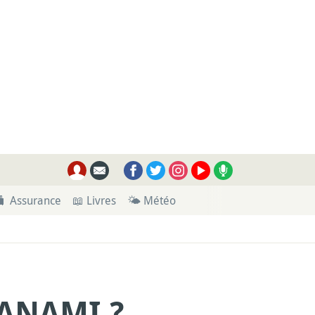
🧳 Assurance
📖 Livres
🌤 Météo
ANAMI ?