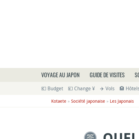
Que
VOYAGE AU JAPON
GUIDE DE VISITES
S
💶 Budget
💴 Change ¥
✈️ Vols
🏨 Hôtel
Kotaete
»
Société japonaise
»
Les Japonais
QUEL