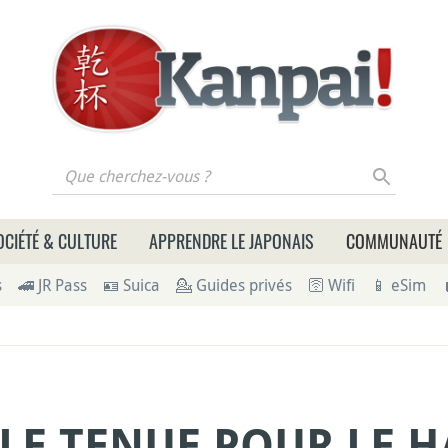
 cherchez-vous ?
OCIÉTÉ & CULTURE
APPRENDRE LE JAPONAIS
COMMUNAUTÉ
s
🚄 JR Pass
🪪 Suica
💁 Guides privés
🛜 Wifi
📱 eSim
LE TENUE POUR LE H