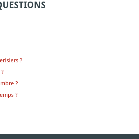
QUESTIONS
risiers ?
 ?
vembre ?
temps ?