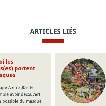
ARTICLES LIÉS
i les
s(es) portent
sques
ippe A en 2009, le
ble avoir découvert
ion possible du masque