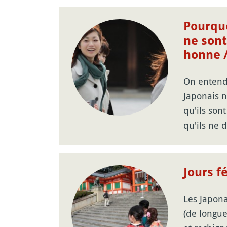
Pourquo
ne sont
honne 
On entend 
Japonais n
qu'ils son
qu'ils ne 
Jours f
Les Japona
(de longue