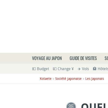
Que
VOYAGE AU JAPON
GUIDE DE VISITES
S
💶 Budget
💴 Change ¥
✈️ Vols
🏨 Hôtel
Kotaete
»
Société japonaise
»
Les Japonais
QUEL