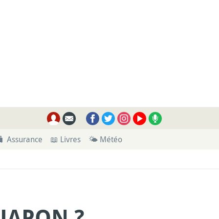
🧳 Assurance
📖 Livres
🌤 Météo
 JAPON ?