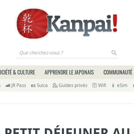
 cherchez-vous ?
OCIÉTÉ & CULTURE
APPRENDRE LE JAPONAIS
COMMUNAUTÉ
s
🚄 JR Pass
🪪 Suica
💁 Guides privés
🛜 Wifi
📱 eSim
 PETIT DÉJEUNER AU