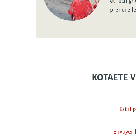
et rechig
prendre l
KOTAETE 
Est il 
Envoyer 