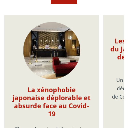
Les
du Ja
de 
Un p
déco
La xénophobie
de Cor
japonaise déplorable et
absurde face au Covid-
19