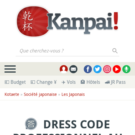
Que cherchez-vous ?
💶 Budget
💴 Change ¥
✈️ Vols
🏨 Hôtels
🚄 JR Pass
🪪
Kotaete
»
Société japonaise
»
Les Japonais
DRESS CODE