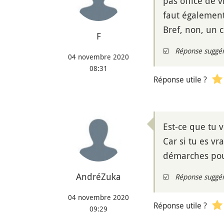
pas office de v
faut égalemen
Bref, non, un c
F
☑️
Réponse suggé
04 novembre 2020
08:31
Réponse utile ?
Est-ce que tu v
Car si tu es vr
démarches pour 
AndréZuka
☑️
Réponse suggé
04 novembre 2020
Réponse utile ?
09:29