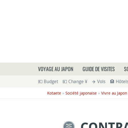
Que
VOYAGE AU JAPON
GUIDE DE VISITES
S
💶 Budget
💴 Change ¥
✈️ Vols
🏨 Hôtel
Kotaete
»
Société japonaise
»
Vivre au Japon
CONTRA