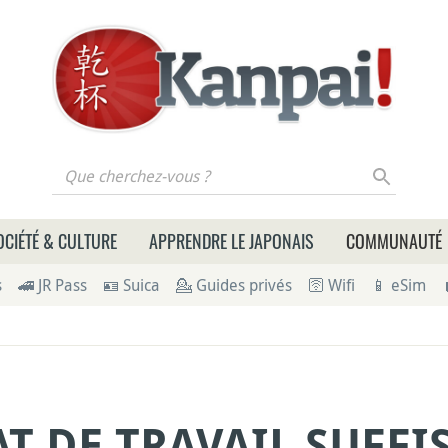
 cherchez-vous ?
OCIÉTÉ & CULTURE
APPRENDRE LE JAPONAIS
COMMUNAUTÉ
s
🚄 JR Pass
🪪 Suica
💁 Guides privés
🛜 Wifi
📱 eSim
T DE TRAVAIL SUFFI