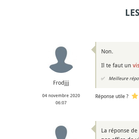
LE
Non.
Il te faut un
vi
✅
Meilleure répo
Frodjjj
04 novembre 2020
Réponse utile ?
06:07
La réponse de F