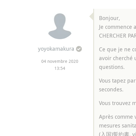
Bonjour,
Je commence au
CHERCHER PA
yoyokamakura
Ce que je ne c
avoir cherché 
04 novembre 2020
questions.
13:54
Vous tapez pa
secondes.
Vous trouvez m
Après comme vo
mesures sanit
(入国)誓約書, vis