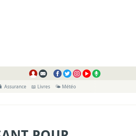
🧳 Assurance
📖 Livres
🌤 Météo
SANT POUR