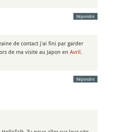
Répondre
aine de contact j'ai fini par garder
lors de ma visite au Japon en
Avril
.
Répondre
 HelloTalk. Tu peux aller sur leur site