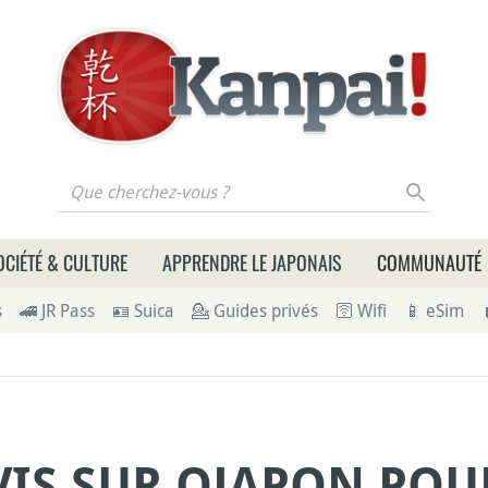
 cherchez-vous ?
OCIÉTÉ & CULTURE
APPRENDRE LE JAPONAIS
COMMUNAUTÉ
s
🚄 JR Pass
🪪 Suica
💁 Guides privés
🛜 Wifi
📱 eSim
VIS SUR OJAPON POU