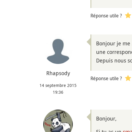
Réponse utile ?
Bonjour je me s
une correspond
Depuis nous so
Rhapsody
Réponse utile ?
14 septembre 2015
19:36
Bonjour,
Si tu as un
sma