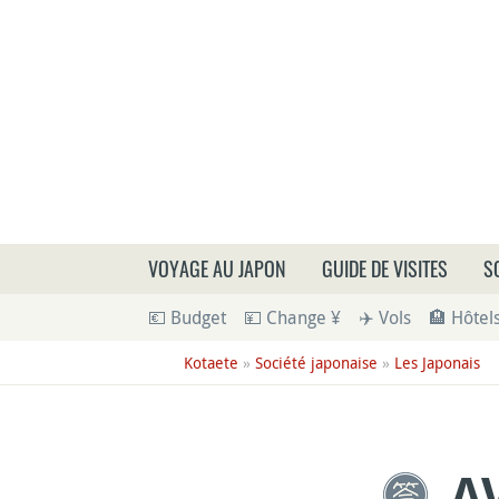
Que
VOYAGE AU JAPON
GUIDE DE VISITES
S
💶 Budget
💴 Change ¥
✈️ Vols
🏨 Hôtel
Kotaete
»
Société japonaise
»
Les Japonais
A