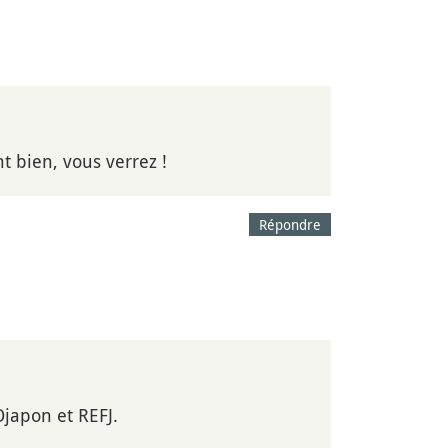
t bien, vous verrez !
Répondre
Ojapon et REFJ.