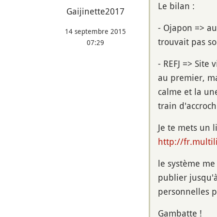
Le bilan :
Gaijinette2017
- Ojapon => a
14 septembre 2015
trouvait pas s
07:29
- REFJ => Site 
au premier, ma
calme et la un
train d'accroch
Je te mets un l
http://fr.mult
le système me 
publier jusqu'
personnelles po
Gambatte !