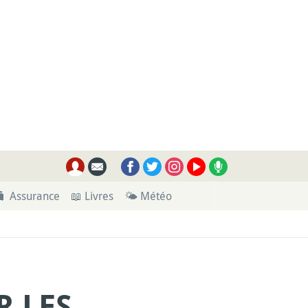
🧳 Assurance
📖 Livres
🌤 Météo
R LES