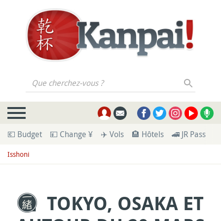
Que cherchez-vous ?
💶 Budget
💴 Change ¥
✈️ Vols
🏨 Hôtels
🚄 JR Pass
🪪
Isshoni
TOKYO, OSAKA ET