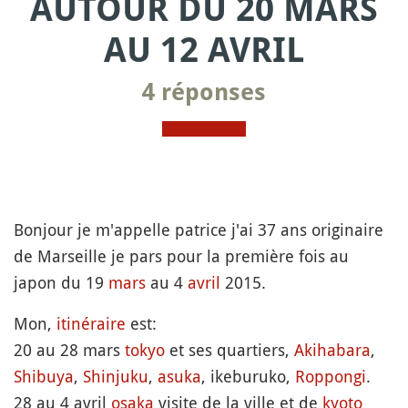
AUTOUR DU 20 MARS
AU 12 AVRIL
4 réponses
Bonjour je m'appelle patrice j'ai 37 ans originaire
de Marseille je pars pour la première fois au
japon du 19
mars
au 4
avril
2015.
Mon,
itinéraire
est:
20 au 28 mars
tokyo
et ses quartiers,
Akihabara
,
Shibuya
,
Shinjuku
,
asuka
, ikeburuko,
Roppongi
.
28 au 4 avril
osaka
visite de la ville et de
kyoto