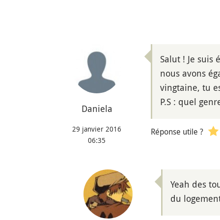
Salut ! Je suis
nous avons éga
vingtaine, tu e
P.S : quel genr
Daniela
29 janvier 2016
Réponse utile ?
06:35
Yeah des to
du logement.