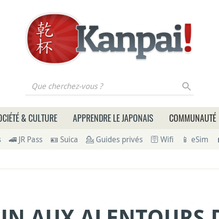
 cherchez-vous ?
OCIÉTÉ & CULTURE
APPRENDRE LE JAPONAIS
COMMUNAUTÉ
s
🚄 JR Pass
🪪 Suica
💁 Guides privés
🛜 Wifi
📱 eSim
UN AUX ALENTOURS 