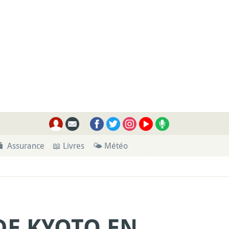
🧳 Assurance
📖 Livres
🌤 Météo
DE KYOTO EN