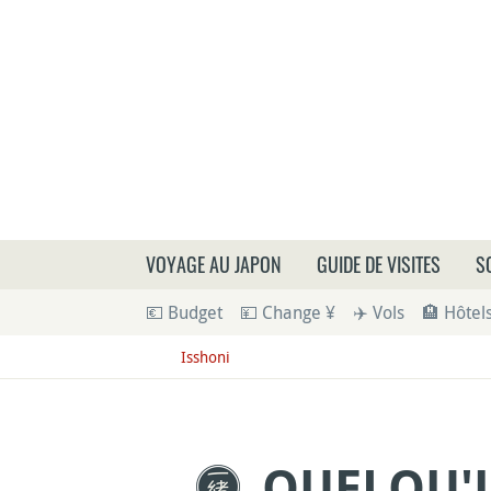
Que
VOYAGE AU JAPON
GUIDE DE VISITES
S
💶 Budget
💴 Change ¥
✈️ Vols
🏨 Hôtel
Isshoni
QUELQU'