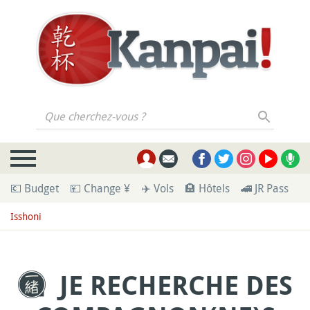
Que cherchez-vous ?
💶 Budget
💴 Change ¥
✈️ Vols
🏨 Hôtels
🚄 JR Pass
🪪
Isshoni
JE RECHERCHE DES