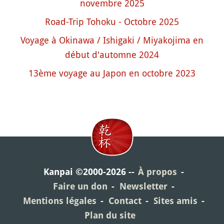
novembre 2025
Road-Trip Tohoku - Octobre 2025
Voyage à Okinawa / Ishigaki / Miyakojima en
début d'automne 2024
13ème voyage au Japon en octobre 2023
Kanpai ©2000-2026
À propos
Faire un don
Newsletter
Mentions légales
Contact
Sites amis
Plan du site