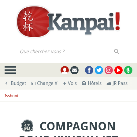
Que cherchez-vous ?
💶 Budget
💴 Change ¥
✈️ Vols
🏨 Hôtels
🚄 JR Pass
🪪
Isshoni
COMPAGNON