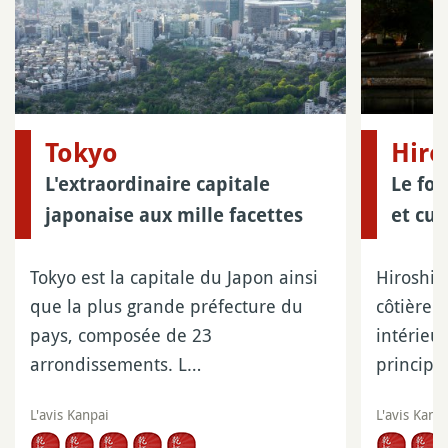
Tokyo
Hir
L'extraordinaire capitale
Le for
japonaise aux mille facettes
et cul
Tokyo est la capitale du Japon ainsi
Hiroshim
que la plus grande préfecture du
côtière 
pays, composée de 23
intérieur
arrondissements. L…
principa
L'avis Kanpai
L'avis Kanp