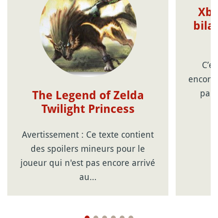
Xbo
bila
C’ét
encore 
parf
The Legend of Zelda
Twilight Princess
Avertissement : Ce texte contient
des spoilers mineurs pour le
joueur qui n'est pas encore arrivé
au…