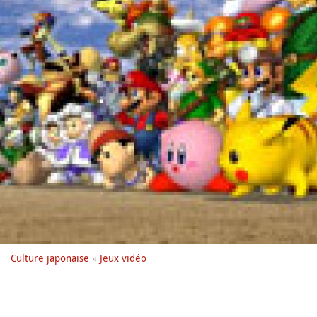
Culture japonaise
»
Jeux vidéo