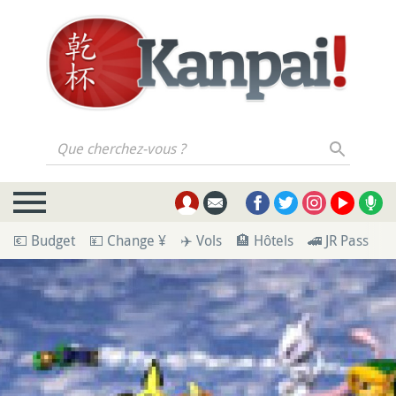
Que cherchez-vous ?
💶 Budget
💴 Change ¥
✈️ Vols
🏨 Hôtels
🚄 JR Pass
🪪