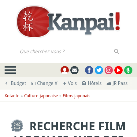
Que cherchez-vous ?
💶 Budget
💴 Change ¥
✈️ Vols
🏨 Hôtels
🚄 JR Pass
🪪
Kotaete
»
Culture japonaise
»
Films japonais
RECHERCHE FILM