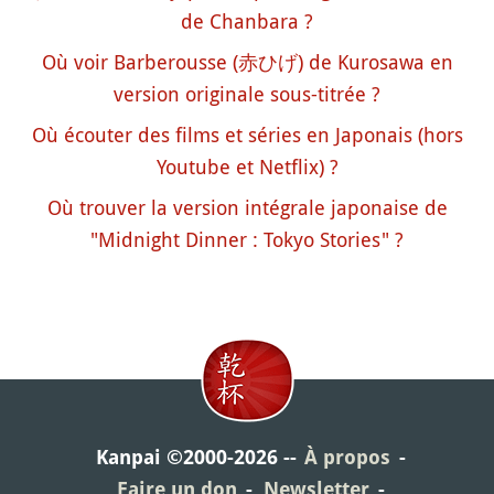
de Chanbara ?
Où voir Barberousse (赤ひげ) de Kurosawa en
version originale sous-titrée ?
Où écouter des films et séries en Japonais (hors
Youtube et Netflix) ?
Où trouver la version intégrale japonaise de
"Midnight Dinner : Tokyo Stories" ?
Kanpai ©2000-2026
À propos
Faire un don
Newsletter