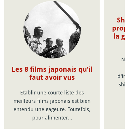
Shi
prop
la g
Not
c
Les 8 films japonais qu’il
d'im
faut avoir vus
Shin
Etablir une courte liste des
meilleurs films japonais est bien
entendu une gageure. Toutefois,
pour alimenter…