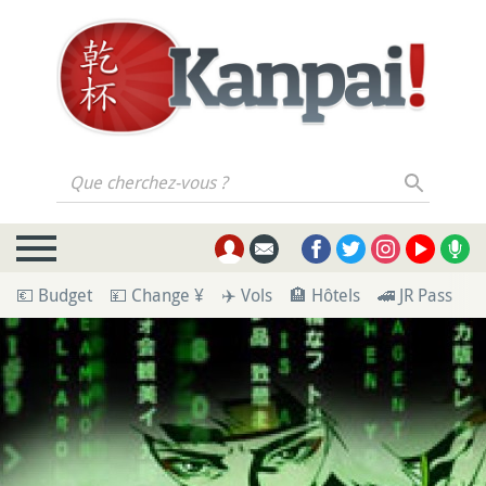
Que cherchez-vous ?
💶 Budget
💴 Change ¥
✈️ Vols
🏨 Hôtels
🚄 JR Pass
🪪