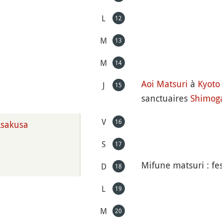
L
12
M
13
M
14
Aoi Matsuri
à
Kyoto
J
15
sanctuaires
Shimo
V
16
sakusa
S
17
Mifune matsuri : fe
D
18
L
19
M
20