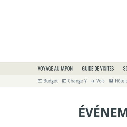
Que
VOYAGE AU JAPON
GUIDE DE VISITES
S
💶 Budget
💴 Change ¥
✈️ Vols
🏨 Hôtel
ÉVÉNEM