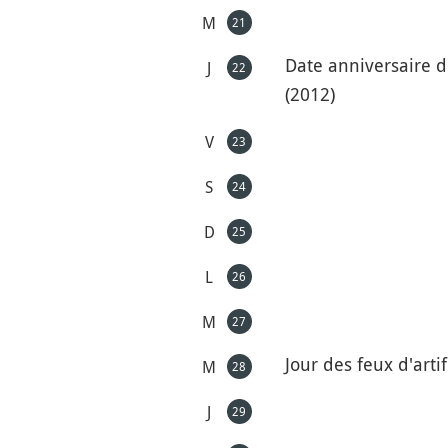
M
21
Date anniversaire d
J
22
(2012)
V
23
S
24
D
25
L
26
M
27
Jour des feux d'arti
M
28
J
29