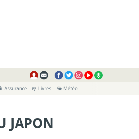
🧳 Assurance
📖 Livres
🌤 Météo
U JAPON