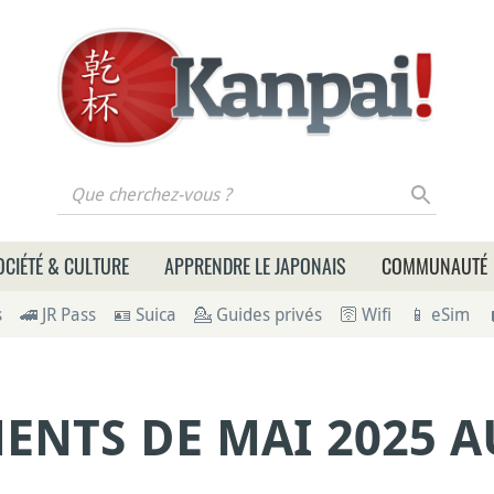
 cherchez-vous ?
OCIÉTÉ & CULTURE
APPRENDRE LE JAPONAIS
COMMUNAUTÉ
s
🚄 JR Pass
🪪 Suica
💁 Guides privés
🛜 Wifi
📱 eSim
ENTS DE MAI 2025 A