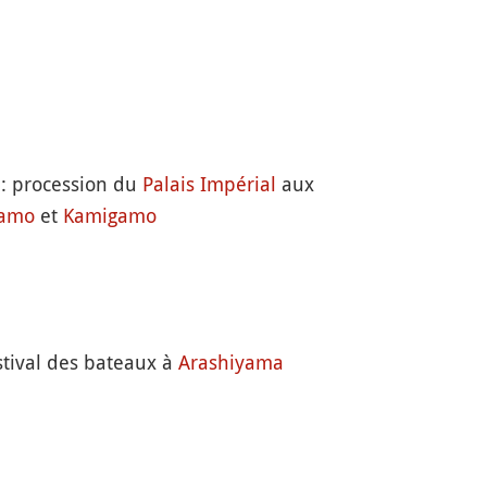
: procession du
Palais Impérial
aux
gamo
et
Kamigamo
stival des bateaux à
Arashiyama