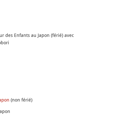
jour des Enfants au Japon (férié) avec
obori
Japon
(non férié)
Japon