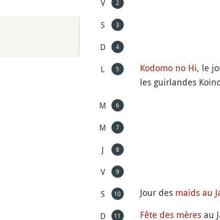
V
2
S
3
D
4
Kodomo no Hi
, le 
L
5
les guirlandes Koin
M
6
M
7
J
8
V
9
Jour des
maids au 
S
10
Fête des mères
au 
D
11