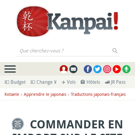
Que cherchez-vous ?
💶 Budget
💴 Change ¥
✈️ Vols
🏨 Hôtels
🚄 JR Pass
🪪
Kotaete
»
Apprendre le japonais
»
Traductions japonais-français
COMMANDER EN