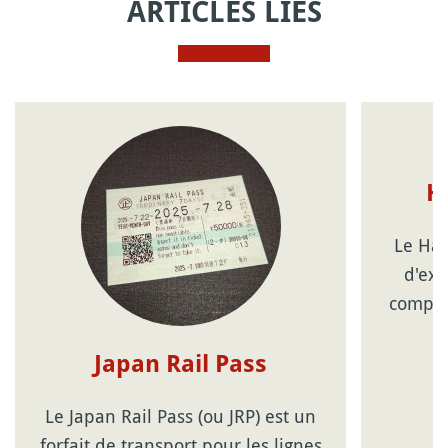
ARTICLES LIÉS
H
Le Hak
d'exc
compag
Japan Rail Pass
Le Japan Rail Pass (ou JRP) est un
forfait de transport pour les lignes