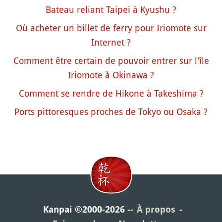
Bateau reliant Taipei à Kyushu ?
Où acheter un billet de ferry pour Iriomote sur
Internet ?
Comment être certain de pouvoir entrer sur l'île
Iriomote à Okinawa ?
Comment se rendre de Hikone à Takeshima ?
Ports pittoresques proches de Tokyo ou Osaka ?
Kanpai ©2000-2026
À propos