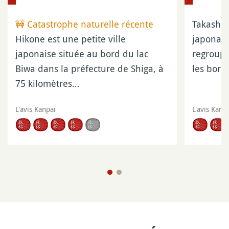
🚧 Catastrophe naturelle récente
Takashim
Hikone est une petite ville
japonais
japonaise située au bord du lac
regroupe
Biwa dans la préfecture de Shiga, à
les bord
75 kilomètres…
L'avis Kanpai
L'avis Kanp