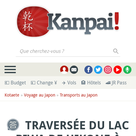
Que cherchez-vous ?
💶 Budget
💴 Change ¥
✈️ Vols
🏨 Hôtels
🚄 JR Pass
🪪
Kotaete
»
Voyage au Japon
»
Transports au Japon
TRAVERSÉE DU LAC