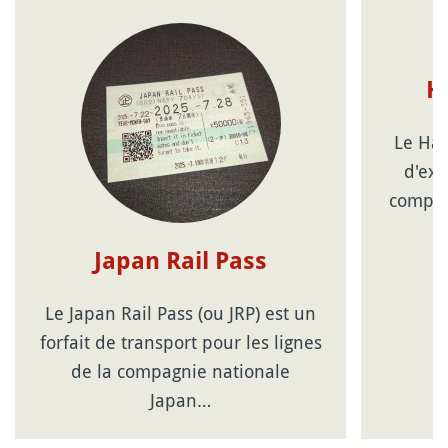
H
Le Hak
d'exc
compag
Japan Rail Pass
Le Japan Rail Pass (ou JRP) est un
forfait de transport pour les lignes
de la compagnie nationale
Japan…