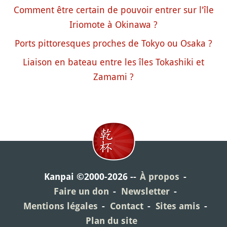
Comment être certain de pouvoir entrer sur l'île
Iriomote à Okinawa ?
Ports pittoresques proches de Tokyo ou Osaka ?
Liaison en bateau entre les îles Tokashiki et
Zamami ?
Kanpai ©2000-2026
À propos
Faire un don
Newsletter
Mentions légales
Contact
Sites amis
Plan du site