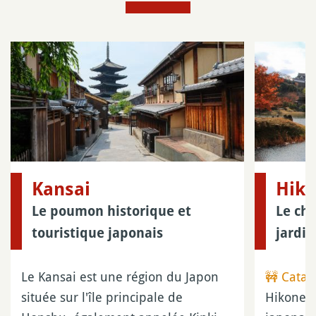
Kansai
Hik
Le poumon historique et
Le châ
touristique japonais
jardin
Le Kansai est une région du Japon
🚧 Catas
située sur l'île principale de
Hikone e