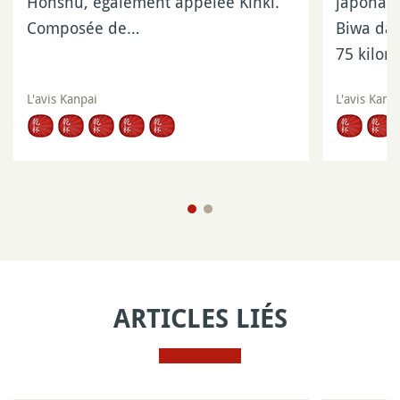
Honshu, également appelée Kinki.
japonais
Composée de…
Biwa dan
75 kilom
L'avis Kanpai
L'avis Kanp
ARTICLES LIÉS