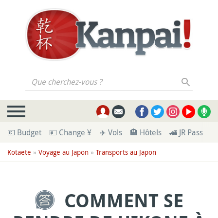
Que cherchez-vous ?
💶 Budget
💴 Change ¥
✈️ Vols
🏨 Hôtels
🚄 JR Pass
🪪
Kotaete
»
Voyage au Japon
»
Transports au Japon
COMMENT SE