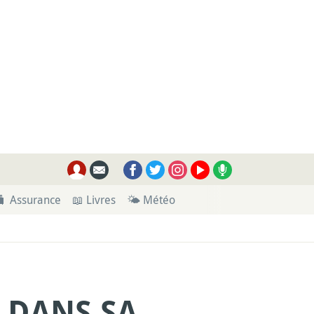
🧳 Assurance
📖 Livres
🌤 Météo
R DANS SA