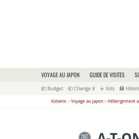
Que
VOYAGE AU JAPON
GUIDE DE VISITES
S
💶 Budget
💴 Change ¥
✈️ Vols
🏨 Hôtel
Kotaete
»
Voyage au Japon
»
Hébergement a
A-T-O