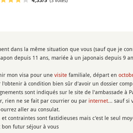
(3 votes)
4,33
/5
ment dans la même situation que vous (sauf que je con
u Japon depuis 11 ans, mariée à un japonais depuis 9 an
enir mon visa pour une
visite
familiale, départ en
octob
l'obtenir à condition bien sûr d'avoir un dossier comp
ignements sont indiqués sur le site de l'ambassade à Pa
, rien ne se fait par courrier ou par
internet
... sauf s
ourrez aller au consulat.
et contraintes sont fastidieuses mais c'est le seul moy
 bon futur séjour à vous