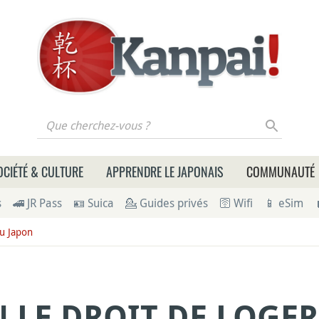
 cherchez-vous ?
OCIÉTÉ & CULTURE
APPRENDRE LE JAPONAIS
COMMUNAUTÉ
s
🚄 JR Pass
🪪 Suica
💁 Guides privés
🛜 Wifi
📱 eSim
u Japon
N LE DROIT DE LOGE