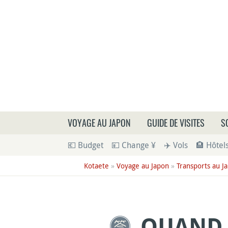
Que
VOYAGE AU JAPON
GUIDE DE VISITES
S
💶 Budget
💴 Change ¥
✈️ Vols
🏨 Hôtel
Kotaete
»
Voyage au Japon
»
Transports au J
QUAND 