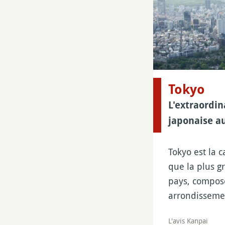
Tokyo
L'extraordin
japonaise au
Tokyo est la c
que la plus g
pays, compos
arrondisseme
L'avis Kanpai