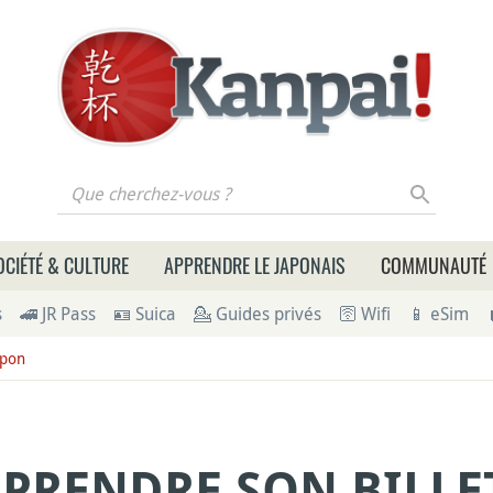
 cherchez-vous ?
OCIÉTÉ & CULTURE
APPRENDRE LE JAPONAIS
COMMUNAUTÉ
s
🚄 JR Pass
🪪 Suica
💁 Guides privés
🛜 Wifi
📱 eSim
apon
PRENDRE SON BILLET