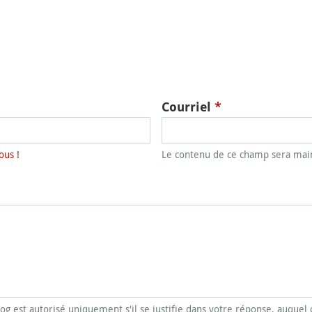
Courriel
*
ous !
Le contenu de ce champ sera main
blog est autorisé uniquement s'il se justifie dans votre réponse, auquel 