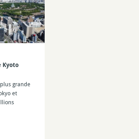
e Kyoto
 plus grande
okyo et
llions