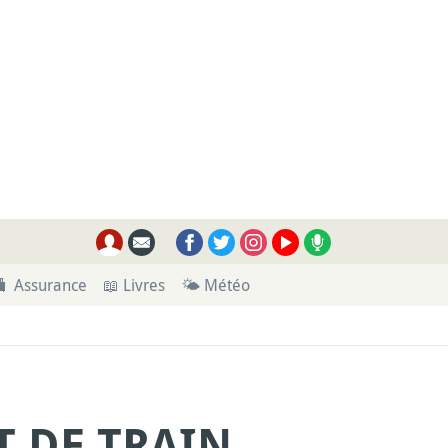
🧳 Assurance
📖 Livres
🌤 Météo
 DE TRAIN