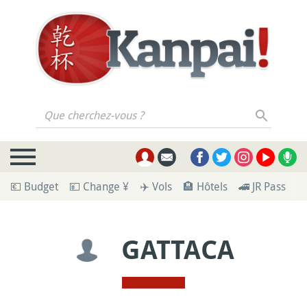
Que cherchez-vous ?
💶 Budget
💴 Change ¥
✈️ Vols
🏨 Hôtels
🚄 JR Pass
🪪
GATTACA