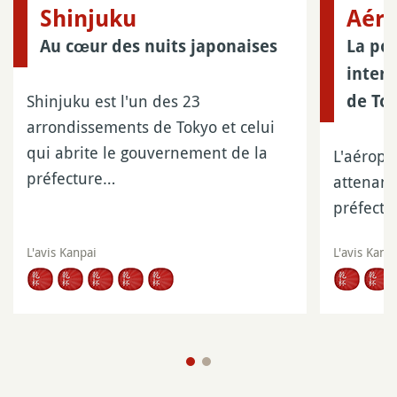
Shinjuku
Aéro
Au cœur des nuits japonaises
La por
intern
Shinjuku est l'un des 23
de To
arrondissements de Tokyo et celui
qui abrite le gouvernement de la
L'aéropo
préfecture…
attenant
préfectu
L'avis Kanpai
L'avis Kanp