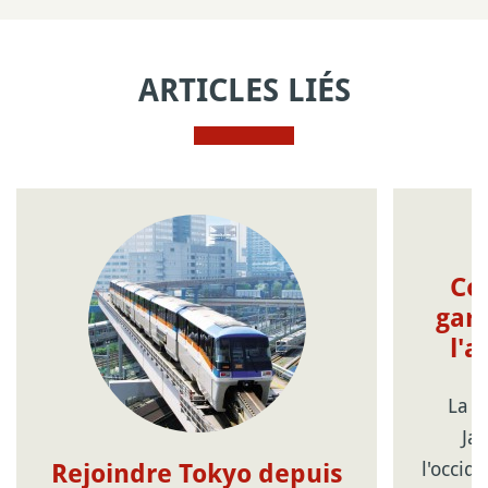
ARTICLES LIÉS
Co
gar
l'a
La p
Ja
l'occide
Rejoindre Tokyo depuis