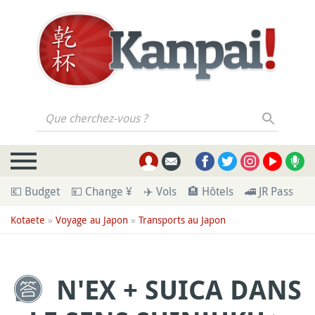
Que cherchez-vous ?
💶 Budget
💴 Change ¥
✈️ Vols
🏨 Hôtels
🚄 JR Pass
🪪
Kotaete
»
Voyage au Japon
»
Transports au Japon
N'EX + SUICA DANS