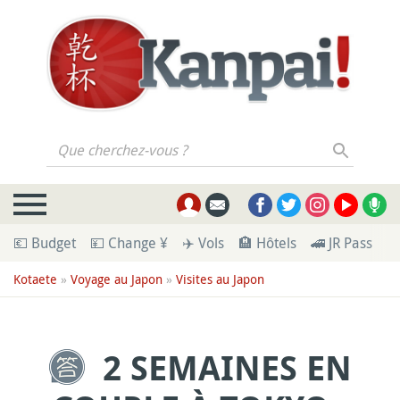
Que cherchez-vous ?
💶 Budget
💴 Change ¥
✈️ Vols
🏨 Hôtels
🚄 JR Pass
🪪
Kotaete
»
Voyage au Japon
»
Visites au Japon
2 SEMAINES EN