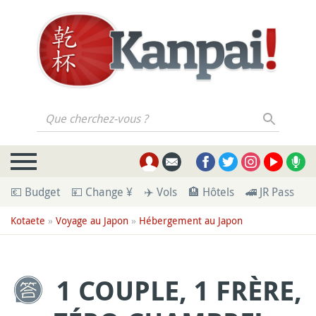
Que cherchez-vous ?
💶 Budget
💴 Change ¥
✈️ Vols
🏨 Hôtels
🚄 JR Pass
🪪
Kotaete
»
Voyage au Japon
»
Hébergement au Japon
1 COUPLE, 1 FRÈRE,