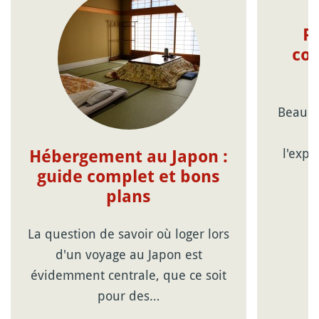
R
con
Beauco
c
l'expé
Hébergement au Japon :
guide complet et bons
plans
La question de savoir où loger lors
d'un voyage au Japon est
évidemment centrale, que ce soit
pour des…