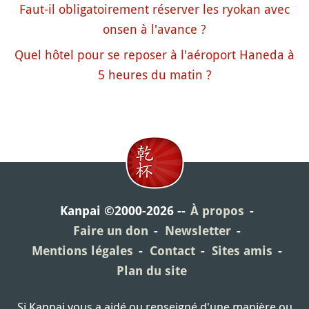
Faut-il obligatoirement réserver les ryokan avec
onsen à l'avance ?
Quel hôtel pour se reposer à l'aéroport Haneda à
5 heures du matin ?
Kanpai ©2000-2026
À propos
Faire un don
Newsletter
Mentions légales
Contact
Sites amis
Plan du site
Si Kanpai vous a aidé ou renseigné d'une manière ou